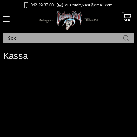
042 29 37 00
custombykent@gmail.com
Meny
Kassa
Kundvagnen är tom
Fortsätt handla