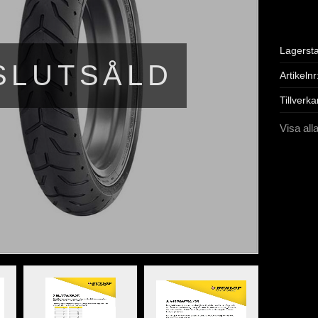
Lagerst
SLUTSÅLD
Artikelnr
Tillverka
Visa all