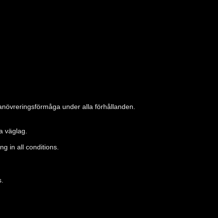
növreringsförmåga under alla förhållanden.
a väglag.
g in all conditions.
s.