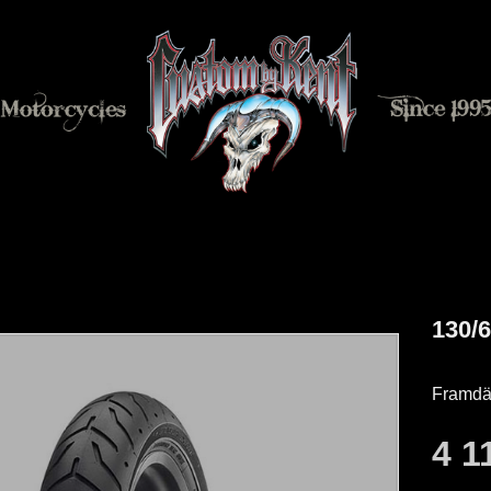
130/
Framdä
4 1