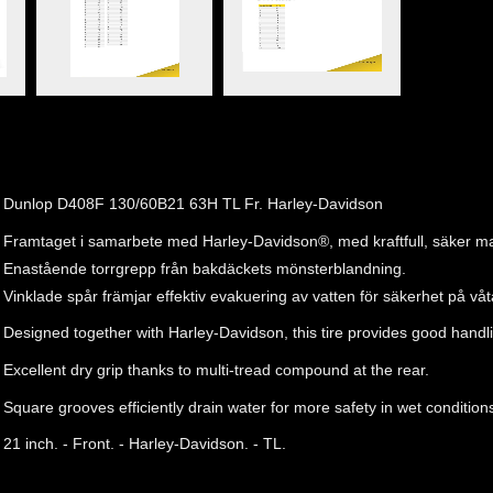
Dunlop D408F 130/60B21 63H TL Fr. Harley-Davidson
Framtaget i samarbete med Harley-Davidson®, med kraftfull, säker ma
Enastående torrgrepp från bakdäckets mönsterblandning.
Vinklade spår främjar effektiv evakuering av vatten för säkerhet på våt
Designed together with Harley-Davidson, this tire provides good handlin
Excellent dry grip thanks to multi-tread compound at the rear.
Square grooves efficiently drain water for more safety in wet condition
21 inch. - Front. - Harley-Davidson. - TL.