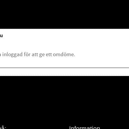
u
lämna ett omdöme.
på:
Information