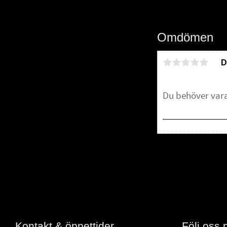
Omdömen
D
Bli den första att 
Kontakt & öppettider
Följ oss 