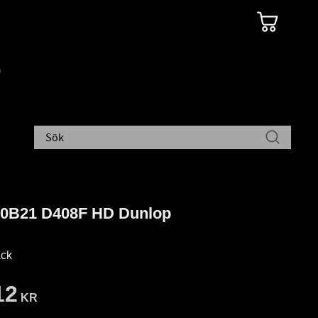
60B21 D408F HD Dunlop
ck
12
KR