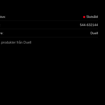
atus
Slutsåld
544-632144
re
Duell
a produkter från Duell