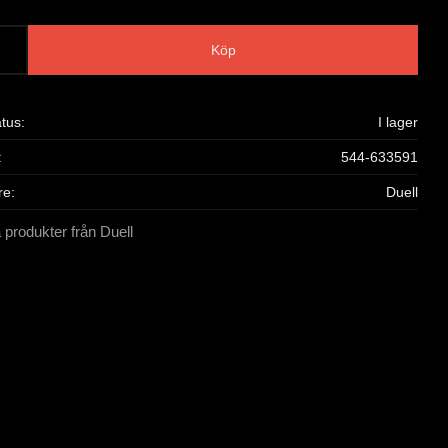
Köp
atus
I lager
544-633591
re
Duell
a produkter från Duell