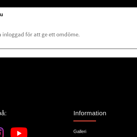
u
lämna ett omdöme.
på:
Information
Galleri