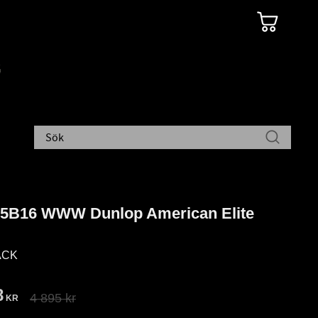
65B16 WWW Dunlop American Elite
ÄCK
att pris:
8
Ordinarie pris:
4 895
kr
KR