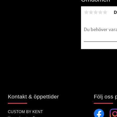
D
Bli den första att 
Kontakt & öppettider
Följ oss 
CUSTOM BY KENT