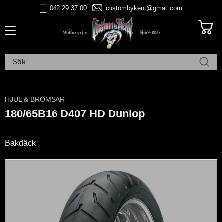
042 29 37 00
custombykent@gmail.com
Meny
HJUL & BROMSAR
180/65B16 D407 HD Dunlop
Bakdäck