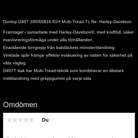
Dunlop D407 180/65B16 81H Multi-Tread TL Re. Harley-Davidson
Framtaget i samarbete med Harley-Davidson®, med kraftfull, säker
manövreringsförmåga under alla förhållanden.
Enastående torrgrepp från bakdäckets mönsterblandning.
Vinklade spår främjar effektiv evakuering av vatten för säkerhet på
våta väglag.
D407T bak har Multi-Tread-teknik som kombinerar en slitstark
mittblandning med greppgummi på varje sida.
Omdömen
Du