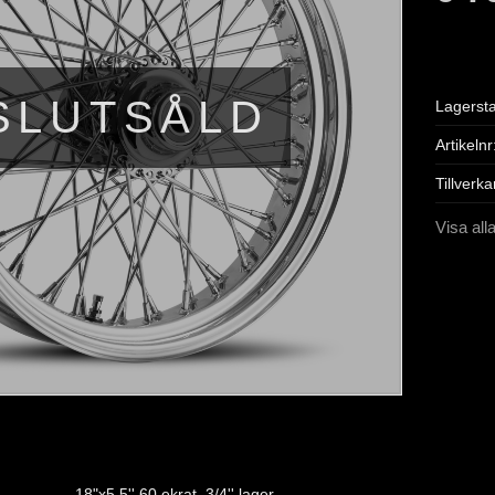
SLUTSÅLD
Lagerst
Artikelnr
Tillverka
Visa all
18"x5.5'' 60 ekrat. 3/4'' lager