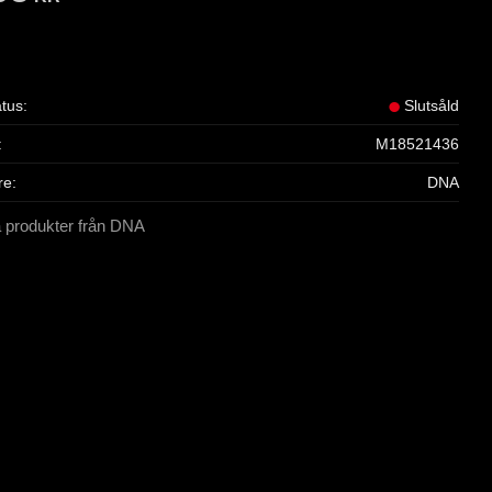
atus
Slutsåld
M18521436
re
DNA
a produkter från DNA