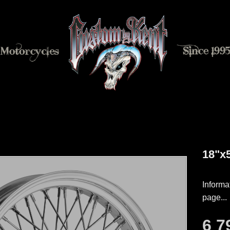
18"x5
Informa
page...
6 7