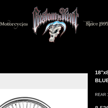
18"x
BLUE
REAR 1
Neds