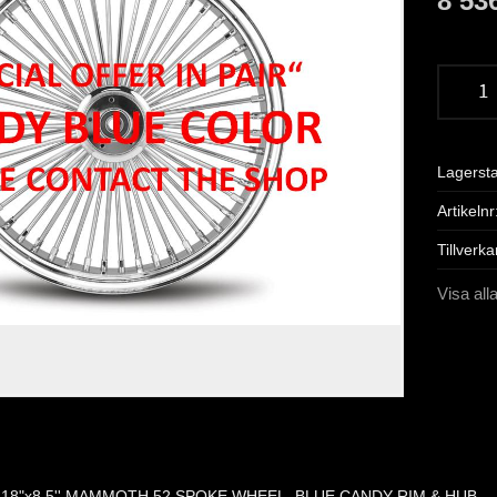
8 53
Lagerst
Artikelnr
Tillverka
Visa all
18"x8,5'' MAMMOTH 52 SPOKE WHEEL, BLUE CANDY RIM & HUB