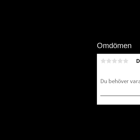
Omdömen
D
Bli den första att 