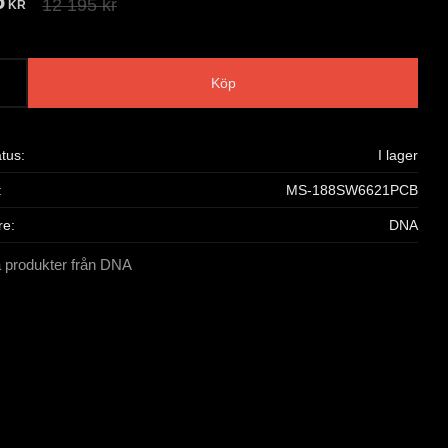
6
Ordinarie pris:
12 195
kr
KR
Köp
atus
I lager
MS-188SW6621PCB
re
DNA
a produkter från DNA