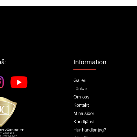
lämna ett omdöme.
på:
Information
Galleri
Länkar
Om oss
Kontakt
Mina sidor
Kundtjänst
Hur handlar jag?