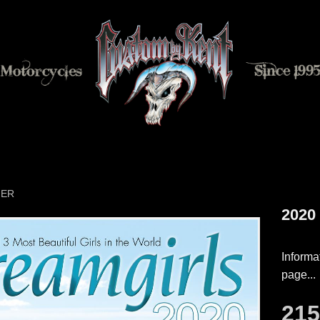
GER
2020
Informa
page...
21