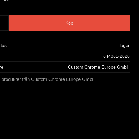
Köp
atus
I lager
644861-2020
re
Custom Chrome Europe GmbH
la produkter från Custom Chrome Europe GmbH