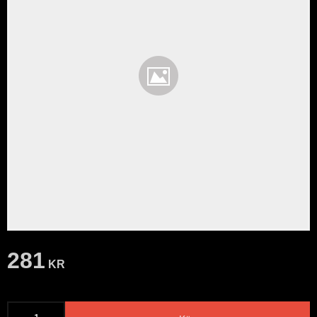
281
KR