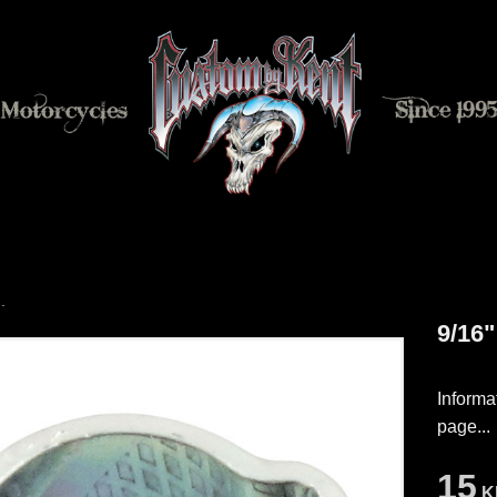
.
9/16
Informa
page...
15
K