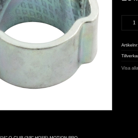
Artikelnr
Tillverka
Visa all
/16" O-CLIP (3/8" HOSE) MOTION PRO