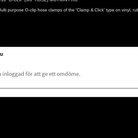
ulti purpose O-clip hose clamps of the 'Clamp & Click' type on vinyl, rub
u
lämna ett omdöme.