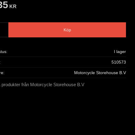
35
KR
Köp
atus
I lager
510573
re
Motorcycle Storehouse B.V
a produkter från Motorcycle Storehouse B.V