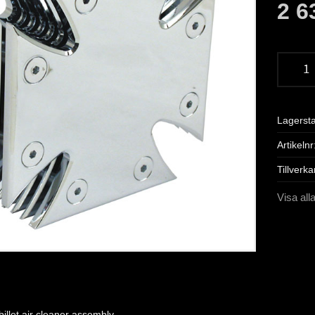
2 6
Lagerst
Artikelnr
Tillverka
Visa all
billet air cleaner assembly