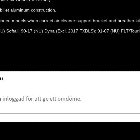
billet aluminum construction.
ioned models when correct air cleaner support bracket and breather kit
NU) Softail; 90-17 (NU) Dyna (Excl. 2017 FXDLS); 91-07 (NU) FLT/Touring
u
lämna ett omdöme.