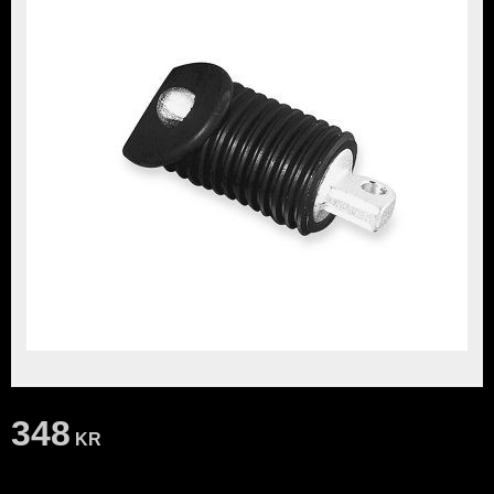
348
KR