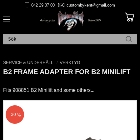
042 29 37 00
custombykent@gmail.com
Meny
SERVICE & UNDERHÅLL
VERKTYG
B2 FRAME ADAPTER FOR B2 MINILIFT
Fits 908851 B2 Minilift and some others...
30
%