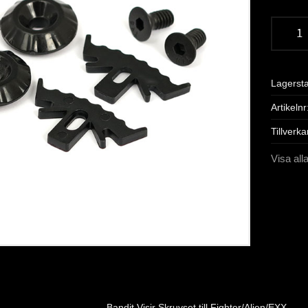
Lagerst
Artikelnr
Tillverka
Visa all
Bandit Visir Skruvset till Fighter/Alien/EXX