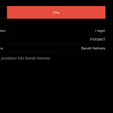
Köp
atus
I lager
FIVISIKIT
re
Bandit Helmets
a produkter från Bandit Helmets