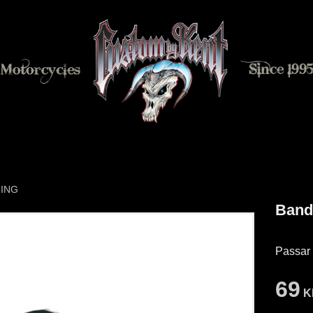
NING
Bandi
Passar 
69
K