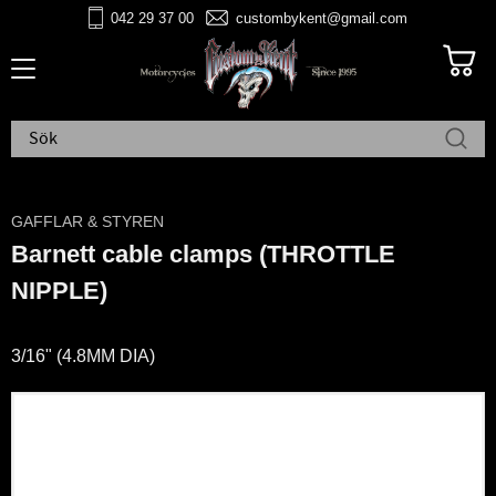
042 29 37 00
custombykent@gmail.com
Meny
GAFFLAR & STYREN
Barnett cable clamps (THROTTLE
NIPPLE)
3/16" (4.8MM DIA)