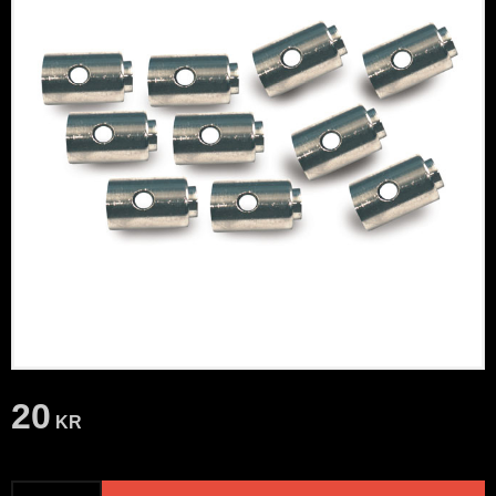
20
KR