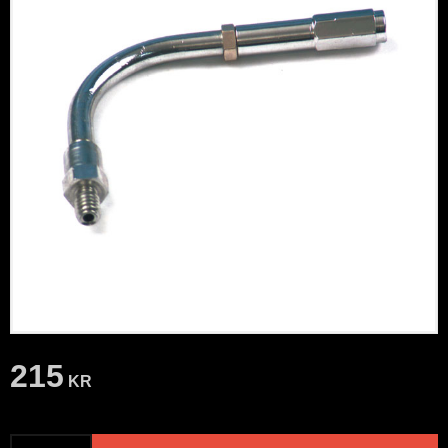
215
KR