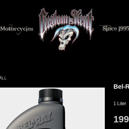
ÅLL
Bel-
1 Liter
19