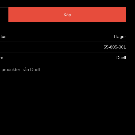
Köp
atus
I lager
55-805-001
re
Duell
a produkter från Duell