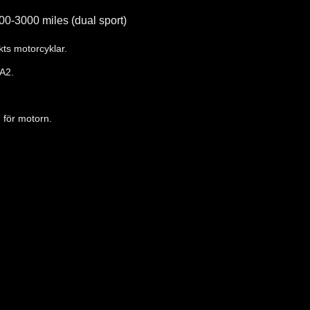
500-3000 miles (dual sport)
akts motorcyklar.
MA2.
 för motorn.