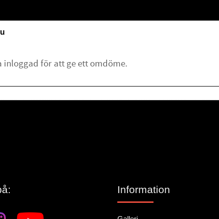
u
lämna ett omdöme.
på:
Information
Galleri