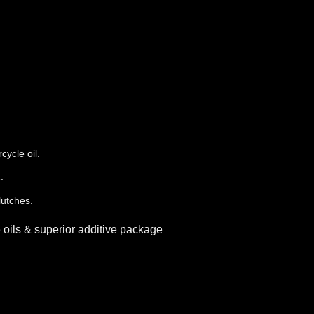
cycle oil.
2.
lutches.
 oils & superior additive package