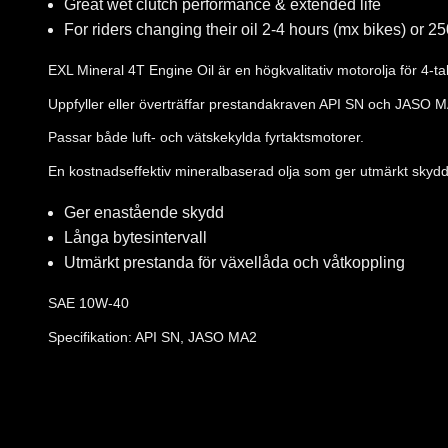
Great wet clutch performance & extended life
For riders changing their oil 2-4 hours (mx bikes) or 2
EXL Mineral 4T Engine Oil är en högkvalitativ motorolja för 4-t
Uppfyller eller överträffar prestandakraven API SN och JASO 
Passar både luft- och vätskekylda fyrtaktsmotorer.
En kostnadseffektiv mineralbaserad olja som ger utmärkt skydd
Ger enastående skydd
Långa bytesintervall
Utmärkt prestanda för växellåda och våtkoppling
SAE 10W-40
Specifikation: API SN, JASO MA2