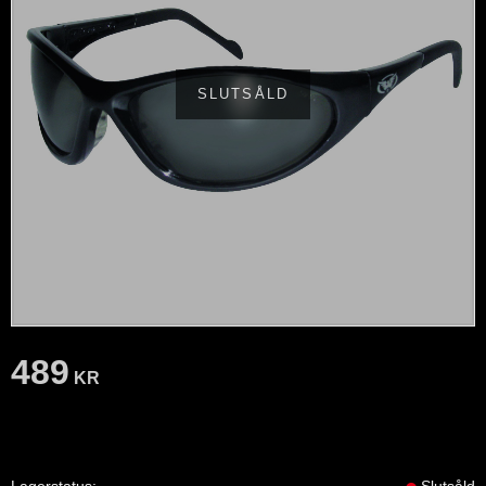
SLUTSÅLD
489
KR
Lagerstatus
Slutsåld