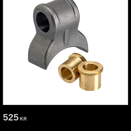
525
KR