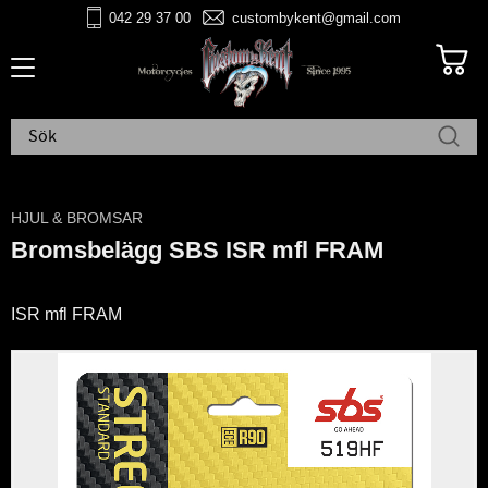
042 29 37 00
custombykent@gmail.com
Meny
HJUL & BROMSAR
Bromsbelägg SBS ISR mfl FRAM
ISR mfl FRAM