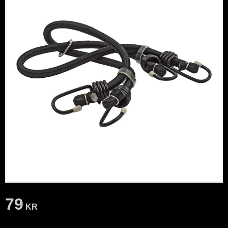
79
KR