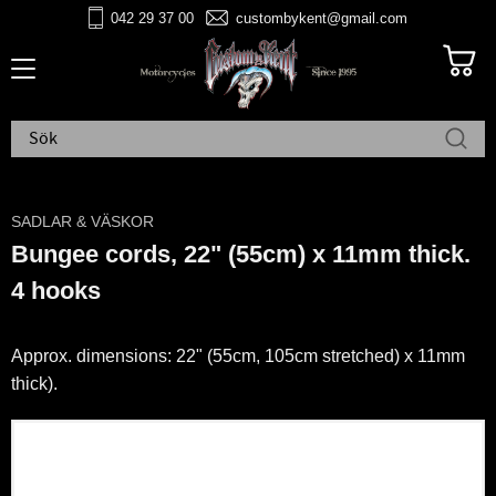
042 29 37 00
custombykent@gmail.com
Meny
SADLAR & VÄSKOR
Bungee cords, 22" (55cm) x 11mm thick.
4 hooks
Approx. dimensions: 22" (55cm, 105cm stretched) x 11mm
thick).