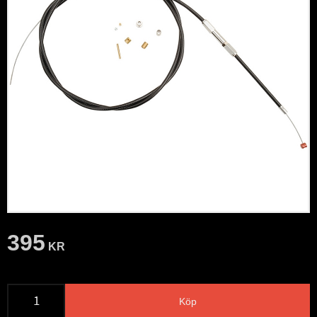
395
KR
Köp