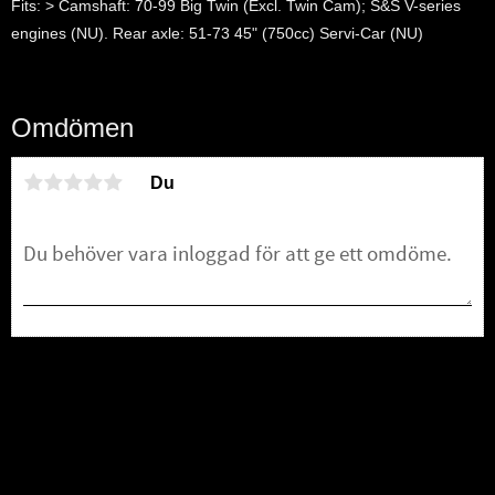
Fits: > Camshaft: 70-99 Big Twin (Excl. Twin Cam); S&S V-series
engines (NU). Rear axle: 51-73 45" (750cc) Servi-Car (NU)
Omdömen
Du
Bli den första att lämna ett omdöme.