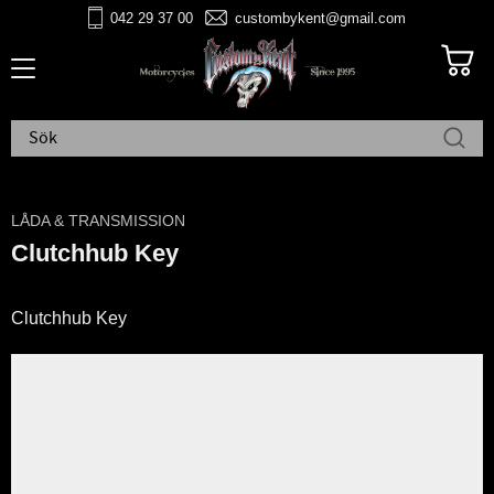
042 29 37 00
custombykent@gmail.com
Meny
LÅDA & TRANSMISSION
Clutchhub Key
Clutchhub Key