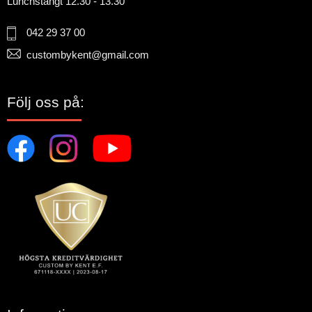
Lunchstängt 12.30 - 13.30
042 29 37 00
custombykent@gmail.com
Följ oss på: