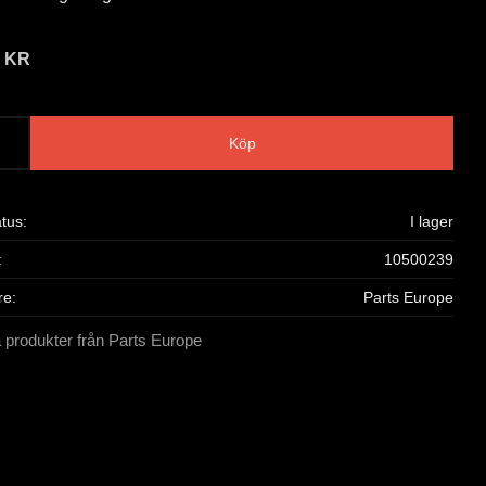
9
KR
Köp
atus
I lager
10500239
re
Parts Europe
a produkter från Parts Europe