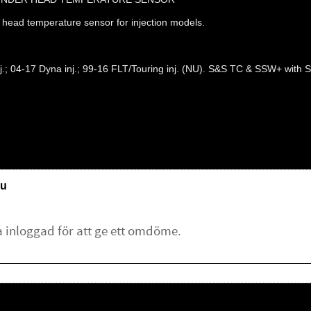
head temperature sensor for injection models.
 inj.; 04-17 Dyna inj.; 99-16 FLT/Touring inj. (NU). S&S TC & SSW+ wi
u
lämna ett omdöme.