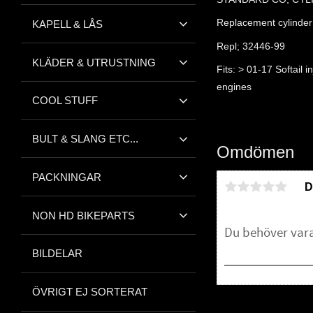
Replacement cylinder 
KAPELL & LÅS
Repl; 32446-99
KLÄDER & UTRUSTNING
Fits: > 01-17 Softail
engines
COOL STUFF
BULT & SLANG ETC...
Omdömen
PACKNINGAR
D
NON HD BIKEPARTS
BILDELAR
ÖVRIGT EJ SORTERAT
Bli den första att 