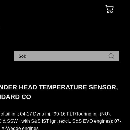
INDER HEAD TEMPERATURE SENSOR,
NDARD CO
ftail inj.; 04-17 Dyna inj.; 99-16 FLT/Touring inj. (NU).
 & SSW+ with S&S IST ign. (excl.. S&S EVO engines); 07-
 X-Wedge engines