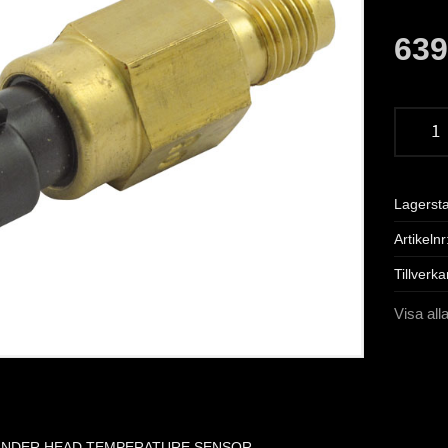
63
Lagerst
Artikelnr
Tillverka
Visa all
LINDER HEAD TEMPERATURE SENSOR