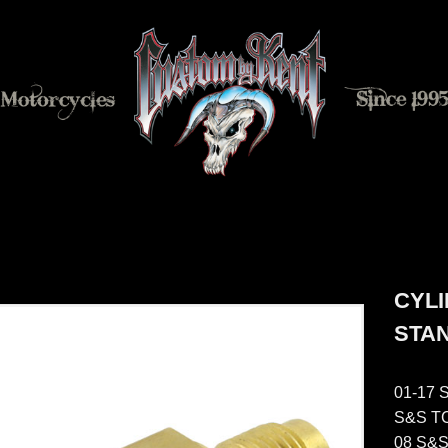
CYL
STA
01-17 So
S&S TC
08 S&S