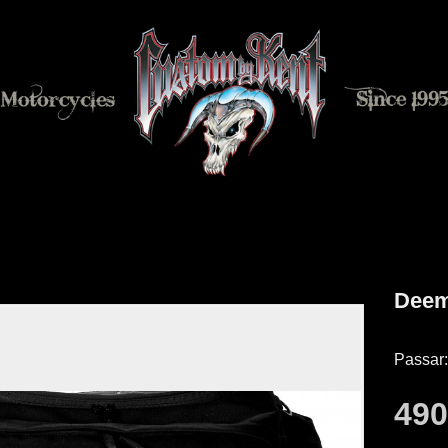
Deem
Passar:
49