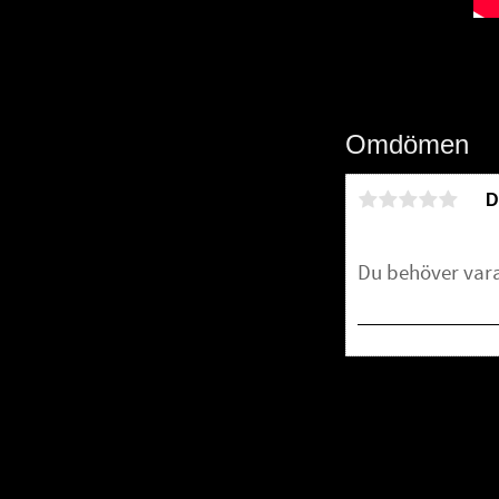
Omdömen
D
Bli den första att 