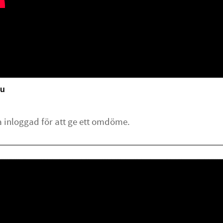
u
lämna ett omdöme.