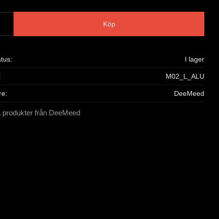
Köp
atus
I lager
M02_L_ALU
re
DeeMeed
la produkter från DeeMeed