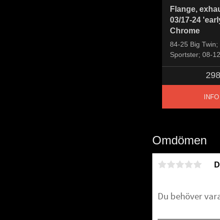
Flange, exhau
03/17-24 'early
Chrome
84-25 Big Twin;
Sportster; 08-1
29
INFO
Omdömen
D