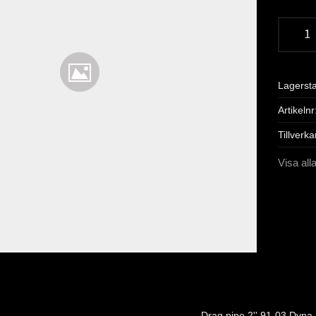
Lagerst
Artikelnr
Tillverka
Visa all
Drag pipe 2'' 91-03 Dyna