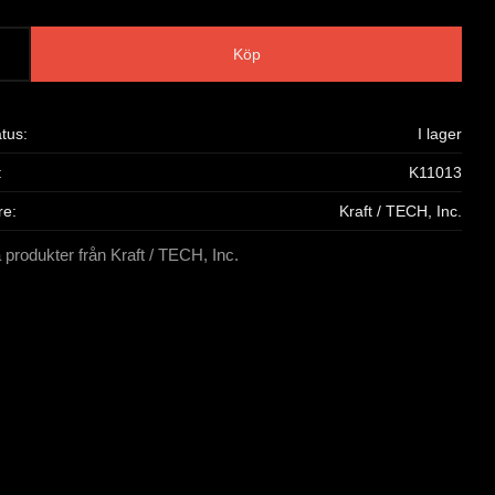
Köp
atus
I lager
K11013
re
Kraft / TECH, Inc.
a produkter från Kraft / TECH, Inc.