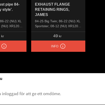
st pipe 84-
EXHAUST FLANGE
 style'.
RETAINING RINGS,
JAMES
 86-22 (NU) XL
84-25 Big Twin; 86-22 (NU) XL
2 (NU) XR1200;
Sportster; 08-12 (NU) XR1200;
87-10 (NU) Buell XB; 07-up
8
49
S&S X-Wedge engine
kr
kr
INFO
u