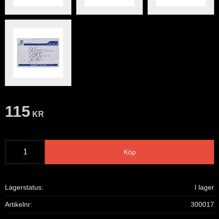
115
KR
Köp
Lagerstatus
I lager
Artikelnr
300017