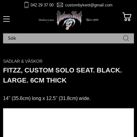
042 29 37 00
custombykent@gmail.com
Meny
SADLAR & VÄSKOR
FITZZ, CUSTOM SOLO SEAT. BLACK.
LARGE. 6CM THICK
14" (35.6cm) long x 12.5" (31.8cm) wide.