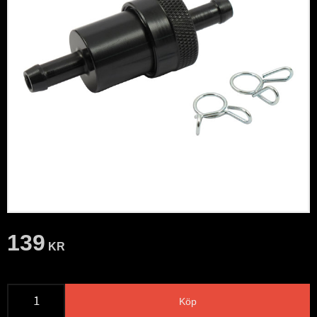
139
KR
Köp