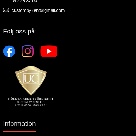
042 29 37 00
custombykent@gmail.com
Följ oss på:
Information