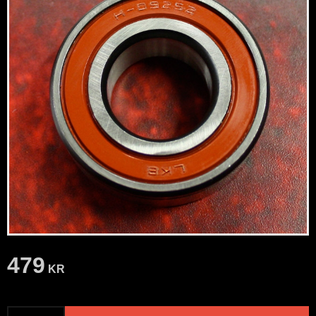
479
KR