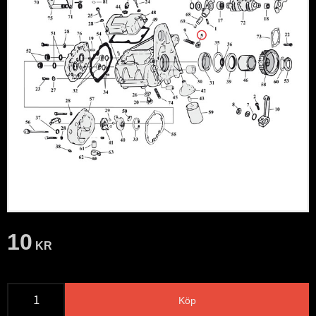
10
KR
Köp