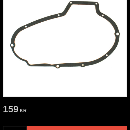
159
KR