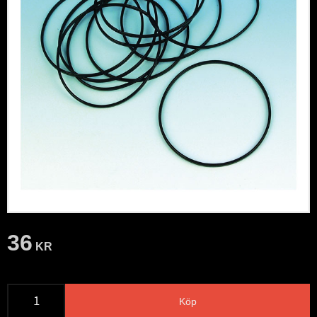
36
KR
Köp