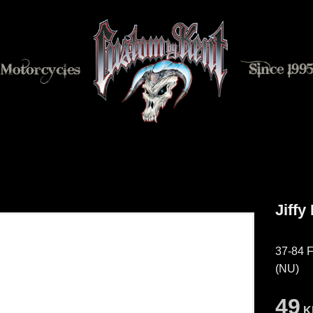
Jiffy
37-84 F
(NU)
49
K