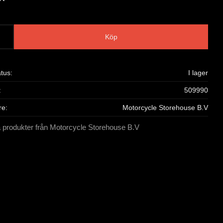
Köp
atus
I lager
509990
re
Motorcycle Storehouse B.V
a produkter från Motorcycle Storehouse B.V