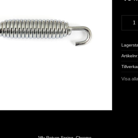
Lagerst
Artikelnr
Tillverka
Visa all
Jiffy Return Spring. Chrome