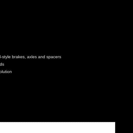
-style brakes, axles and spacers
eds
olution