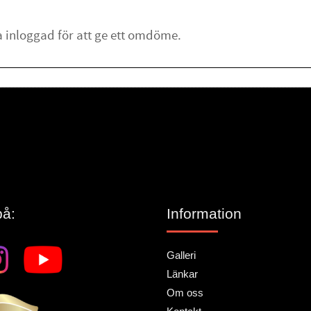
lämna ett omdöme.
på:
Information
Galleri
Länkar
Om oss