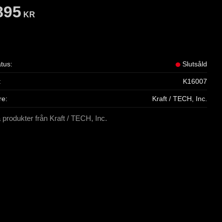
895
KR
atus
Slutsåld
K16007
re
Kraft / TECH, Inc.
a produkter från Kraft / TECH, Inc.