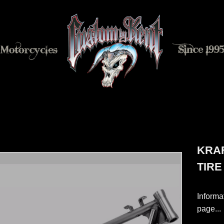
KRAF
TIRE 
Informa
page...