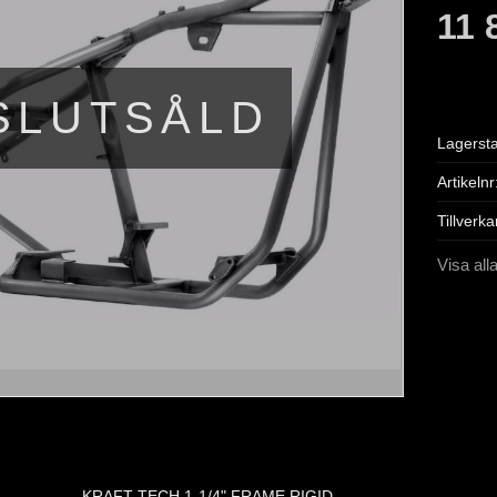
11 
SLUTSÅLD
Lagerst
Artikelnr
Tillverka
Visa all
KRAFT TECH 1-1/4" FRAME RIGID