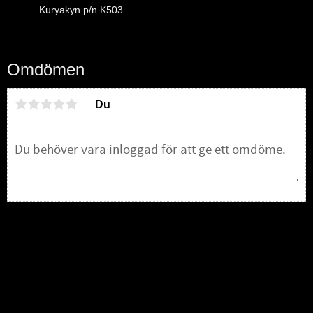
Kuryakyn p/n K503
Omdömen
Du
Bli den första att lämna ett omdöme.