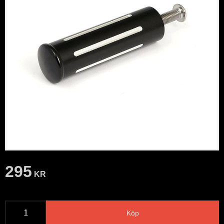
295
KR
Köp