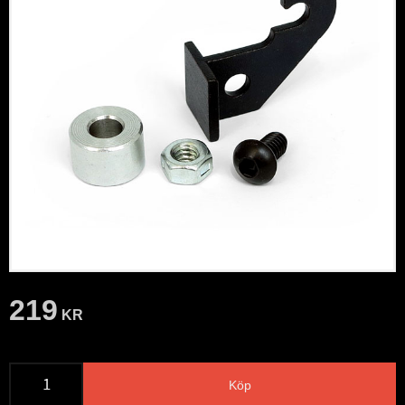
219
KR
Köp