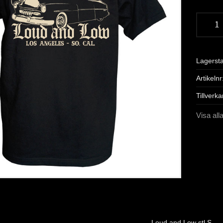
Lagerst
Artikelnr
Tillverka
Visa all
Loud and Low stl S