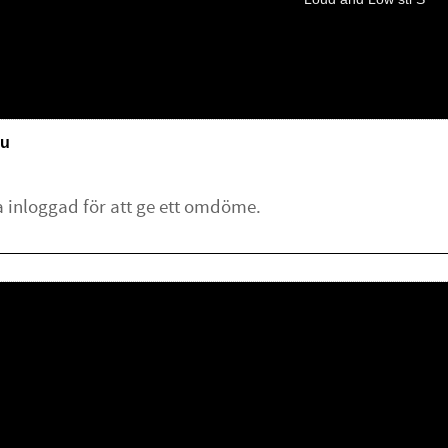
u
lämna ett omdöme.