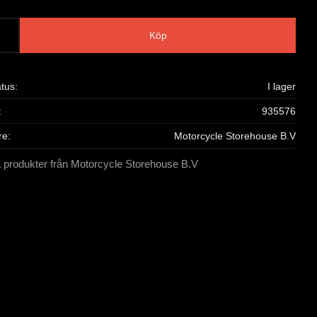
Köp
atus
I lager
935576
re
Motorcycle Storehouse B.V
a produkter från Motorcycle Storehouse B.V