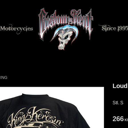
NING
Loud
Stl. S
Neds
266
K