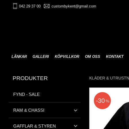
042 29 37 00
custombykent@gmail.com
LÄNKAR
GALLERI
KÖPVILLKOR
OM OSS
KONTAKT
PRODUKTER
KLÄDER & UTRUST
FYND - SALE
30
%
RAM & CHASSI
GAFFLAR & STYREN