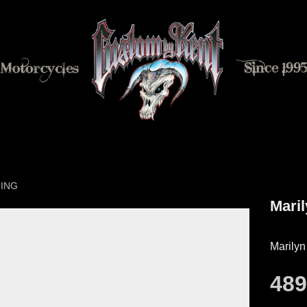
NING
Maril
Marilyn
48