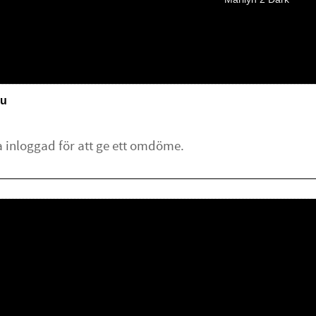
u
lämna ett omdöme.