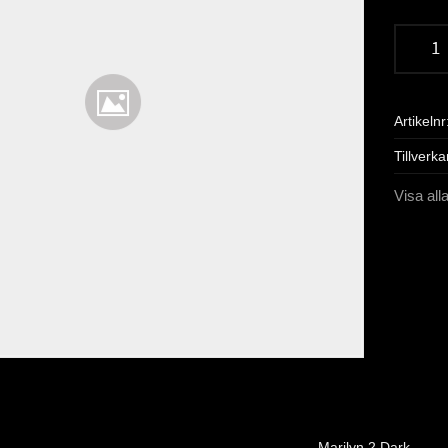
Artikelnr
Tillverka
Visa all
Marilyn 2 Dark