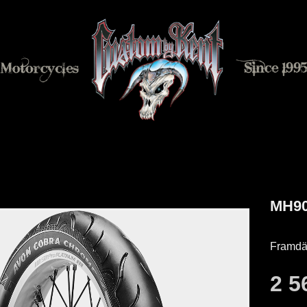
MH90
Framdä
2 5