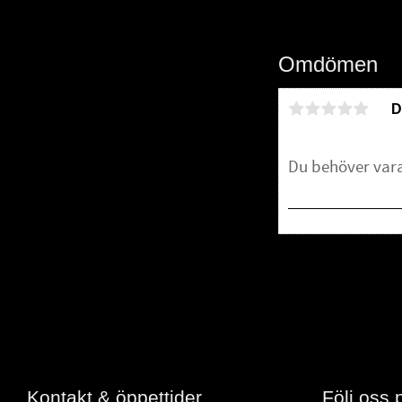
Omdömen
D
Bli den första att 
Kontakt & öppettider
Följ oss 