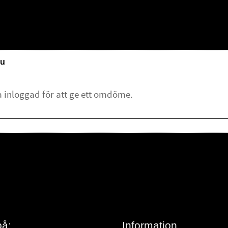
u
lämna ett omdöme.
på:
Information