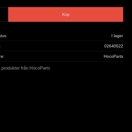
Köp
atus
I lager
02640522
re
HocoParts
a produkter från HocoParts