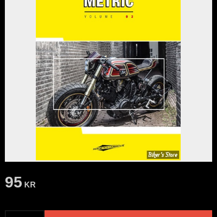
95
KR