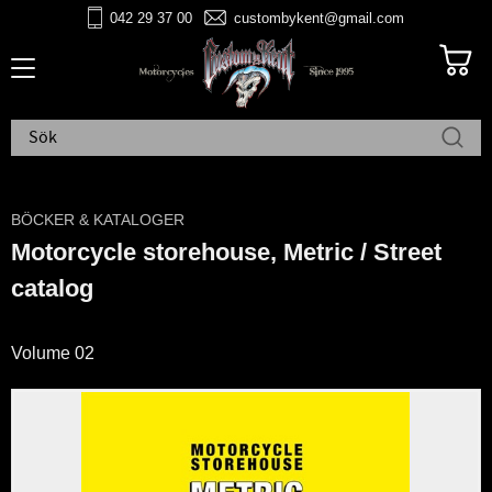
042 29 37 00
custombykent@gmail.com
Meny
BÖCKER & KATALOGER
Motorcycle storehouse, Metric / Street
catalog
Volume 02