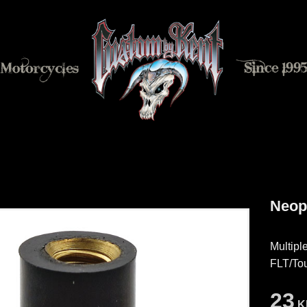
Neopr
Multipl
FLT/Tou
23
K