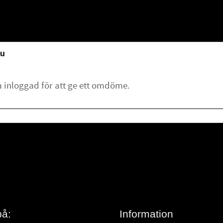
u
lämna ett omdöme.
på:
Information