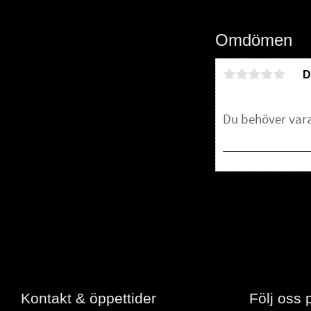
Omdömen
D
Bli den första att 
Kontakt & öppettider
Följ oss 