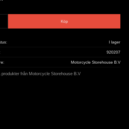
Köp
atus
I lager
920207
re
Motorcycle Storehouse B.V
a produkter från Motorcycle Storehouse B.V