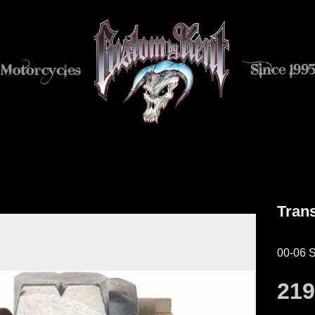
Tran
00-06 S
21