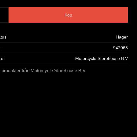
Köp
atus
I lager
942065
re
Motorcycle Storehouse B.V
a produkter från Motorcycle Storehouse B.V