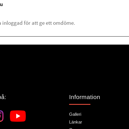
u
lämna ett omdöme.
på:
Information
Galleri
Länkar