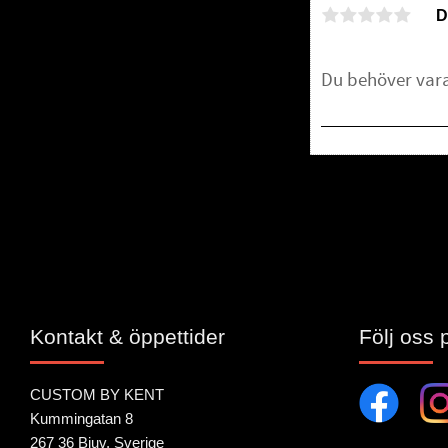
D
Bli den första att 
Kontakt & öppettider
Följ oss 
CUSTOM BY KENT
Kummingatan 8
267 36 Bjuv, Sverige