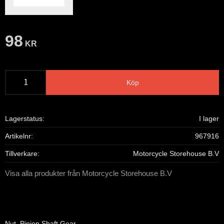
98
KR
Köp
Lagerstatus
I lager
Artikelnr
967916
Tillverkare
Motorcycle Storehouse B.V
Visa alla produkter från Motorcycle Storehouse B.V
Nut. Pinion Shaft Gear