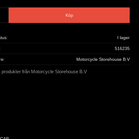
Köp
atus
I lager
516235
re
Motorcycle Storehouse B.V
a produkter från Motorcycle Storehouse B.V
 CAP