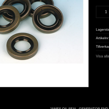
Lagerst
Artikelnr
Tillverka
Visa all
JAMES OIL SEAL, GENERATOR END