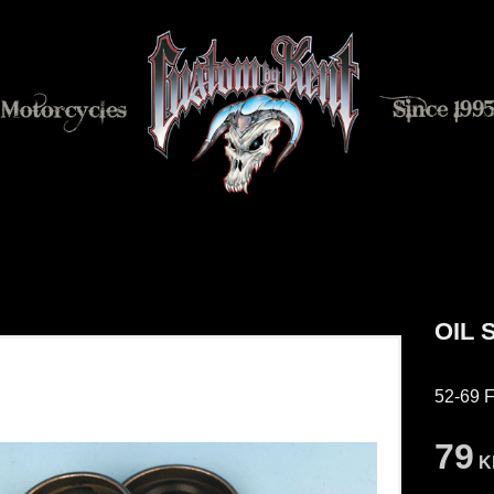
OIL 
52-69 F
79
K