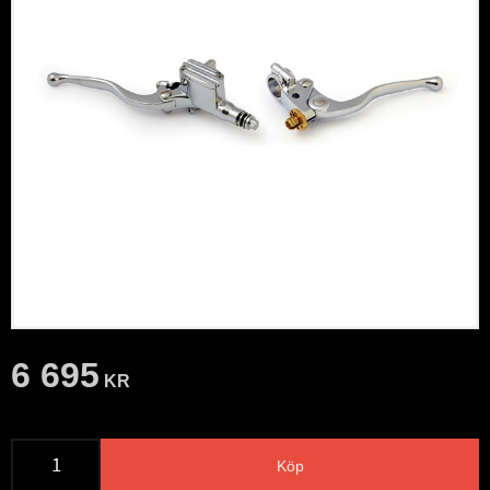
6 695
KR
Köp