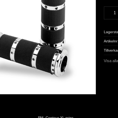
Lagerst
Artikelnr
Tillverka
Visa all
PM, Contour XL grips