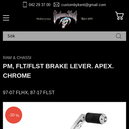
042 29 37 00
custombykent@gmail.com
Meny
RAM & CHASSI
PM, FLT/FLST BRAKE LEVER. APEX.
CHROME
97-07 FLHX, 87-17 FLST
30
%